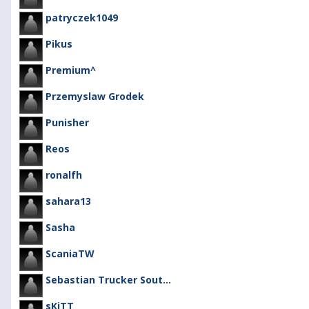
patryczek1049
Pikus
Premium^
Przemyslaw Grodek
Punisher
Reos
ronalfh
sahara13
Sasha
ScaniaTW
Sebastian Trucker Sout...
sKiTT