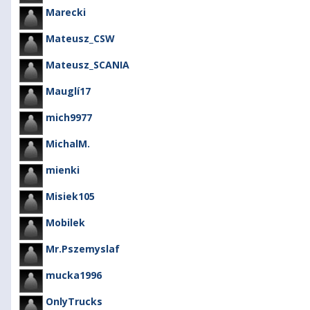
Marecki
Mateusz_CSW
Mateusz_SCANIA
Mauglí17
mich9977
MichalM.
mienki
Misiek105
Mobilek
Mr.Pszemyslaf
mucka1996
OnlyTrucks