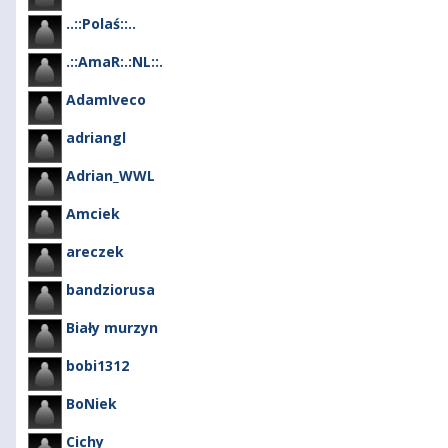
..::Polaś::..
.::AmaR:.:NL::.
AdamIveco
adriangl
Adrian_WWL
Amciek
areczek
bandziorusa
Biały murzyn
bobi1312
BoNiek
Cichy