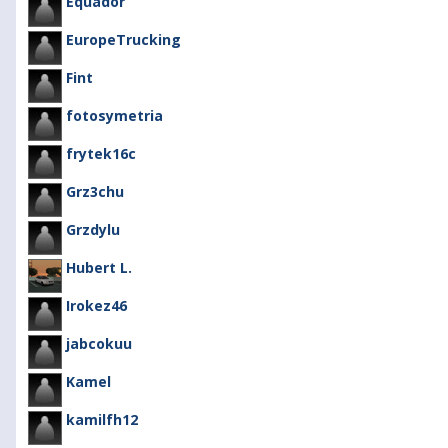
Equador
EuropeTrucking
Fint
fotosymetria
frytek16c
Grz3chu
Grzdylu
Hubert L.
Irokez46
jabcokuu
Kamel
kamilfh12