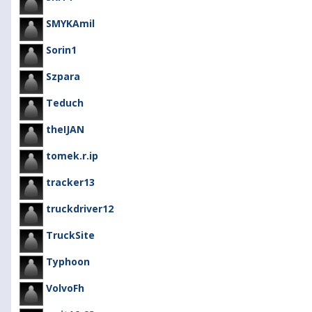
SMYKAmil
Sorin1
Szpara
Teduch
theIJAN
tomek.r.ip
tracker13
truckdriver12
TruckSite
Typhoon
VolvoFh