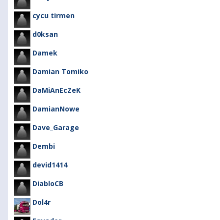
cycu tirmen
d0ksan
Damek
Damian Tomiko
DaMiAnEcZeK
DamianNowe
Dave_Garage
Dembi
devid1414
DiabloCB
Dol4r