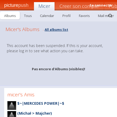
picture
push
Micer
Creer son compte!
Se connecter
Pub
Albums
Tous
Calendar
Profil
Favoris
Mail micer
Micer's Albums
All albums list
-
This account has been suspended. If this is your account,
please log in to see what action you can take.
Pas encore d'Albums (visibles)!
micer's Amis
$~|MERCEDES POWER|~$
(Michał > Majcher)